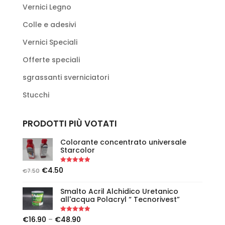
Vernici Legno
Colle e adesivi
Vernici Speciali
Offerte speciali
sgrassanti sverniciatori
Stucchi
PRODOTTI PIÙ VOTATI
Colorante concentrato universale
Starcolor
Rated
5.00
€
4.50
€
7.50
out of 5
Smalto Acril Alchidico Uretanico
all'acqua Polacryl “ Tecnorivest”
Rated
5.00
€
16.90
–
€
48.90
out of 5