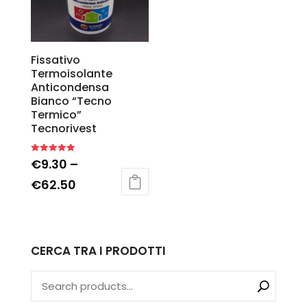
Fissativo
Termoisolante
Anticondensa
Bianco “Tecno
Termico”
Tecnorivest
Rated
€
9.30
–
5.00
out of 5
€
62.50
CERCA TRA I PRODOTTI