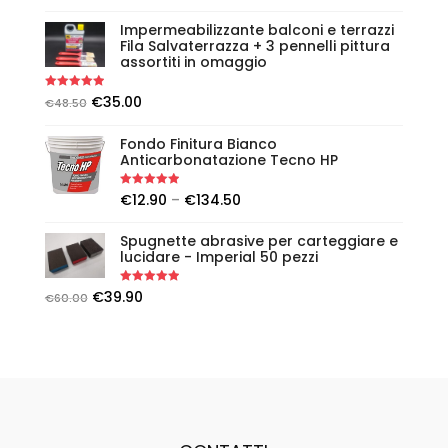
Impermeabilizzante balconi e terrazzi
Fila Salvaterrazza + 3 pennelli pittura
assortiti in omaggio
Rated
5.00
€
35.00
€
48.50
out of 5
Fondo Finitura Bianco
Anticarbonatazione Tecno HP
Rated
5.00
€
12.90
–
€
134.50
out of 5
Spugnette abrasive per carteggiare e
lucidare - Imperial 50 pezzi
Rated
5.00
€
39.90
€
60.00
out of 5