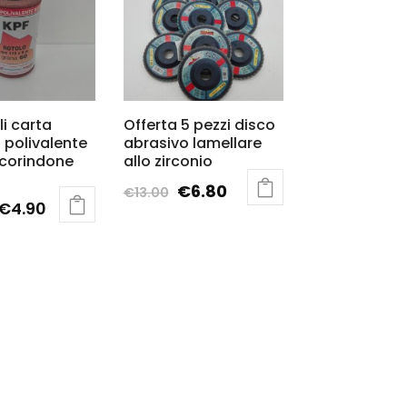
li carta
Offerta 5 pezzi disco
 polivalente
abrasivo lamellare
 corindone
allo zirconio
€
6.80
€
13.00
€
4.90