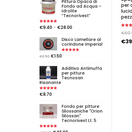
Pittura Opaca di
per 
Fondo ad Acqua –
luci
Idrolite
“Tecnorivest”
pezz
Rated
5.00
€
9.40
–
€
28.00
out of 5
Rated
€
60
5.00
out of 
Disco Lamellare al
€
39
corindone Imperial
Rated
5.00
€
1.50
€
2.50
out of 5
Additivo Antimuffa
per pitture
Tecnosan
Risanante
Rated
5.00
€
8.70
out of 5
Fondo per pitture
Silossaniche "Orion
Silossan"
Tecnorivest Lt. 5
Rated
5.00