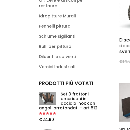
Oli, cere e articoli per
restauro
Idropitture Murali
Pennelli pittura
Schiume sigillanti
Disc
dec
Rulli per pittura
sver
Diluenti e solventi
€
14.
Vernici Industriali
PRODOTTI PIÙ VOTATI
Set 3 frattoni
americani in
acciaio inox con
angoli arrotondati – art 512
Rated
5.00
€
24.90
out of 5
Spug