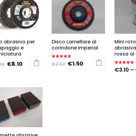
o abrasivo per
Disco Lamellare al
Mini roto
apaggio e
corindone Imperial
abrasiva
niciatura
rossa al
Rated
€
1.50
€
8.10
€
2.50
00
5.00
Rated
€
3.10
–
out of 5
5.00
out of 5
nette abrasive