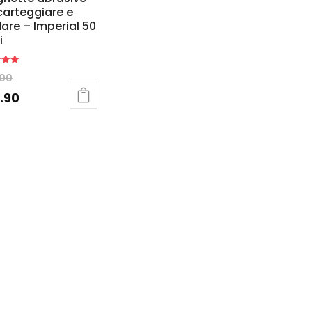
carteggiare e
dare – Imperial 50
i
.00
5
.90