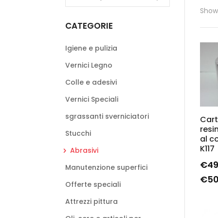
Showi
CATEGORIE
Igiene e pulizia
Vernici Legno
Colle e adesivi
Vernici Speciali
sgrassanti sverniciatori
Cart
resi
Stucchi
al c
K117
Abrasivi
€
49
Manutenzione superfici
€
50
Offerte speciali
Attrezzi pittura