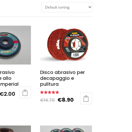
rasivo
Disco abrasivo per
 allo
decapaggio e
imperial
pulitura
€
2.00
Rated
€
8.90
€
14.70
5.00
out of 5