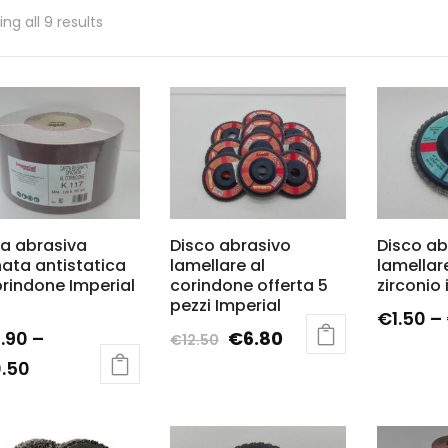
ng all 9 results
a abrasiva
Disco abrasivo
Disco ab
nata antistatica
lamellare al
lamellare
orindone Imperial
corindone offerta 5
zirconio 
pezzi Imperial
€
1.50
–
.90
–
€
6.80
€
12.50
.50