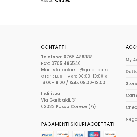
€
46.90
€
63.30
out of 5
CONTATTI
ACC
Telefono:
0765 488388
My A
Fax:
0765 486546
Mail:
starcolorsrl@gmail.com
Dett
Orari:
Lun – Ven: 08:00-13:00 e
16:00-19:00 / Sab: 08:00-13:00
Stori
Indirizzo:
Carr
Via Garibaldi, 31
02032 Passo Corese (Ri)
Chec
Nego
PAGAMENTI SICURI ACCETTATI