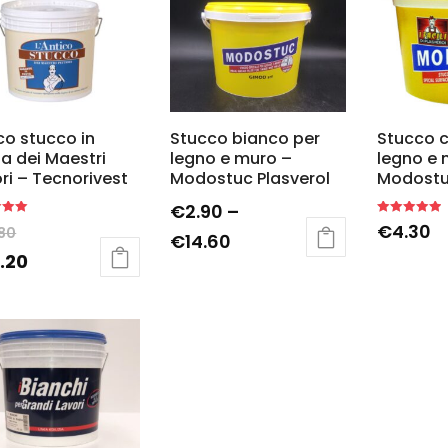
co stucco in
Stucco bianco per
Stucco c
a dei Maestri
legno e muro –
legno e 
ori – Tecnorivest
Modostuc Plasverol
Modostuc
€
2.90
–
Rated
€
4.30
80
5.00
€
14.60
5
out of 5
.20