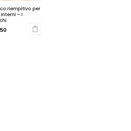
co riempitivo per
interni – I
chi
.50