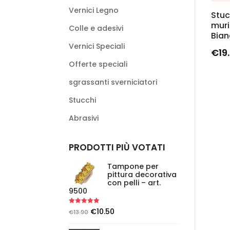
Vernici Legno
Stuc
muri 
Colle e adesivi
Bian
Vernici Speciali
€
19
Offerte speciali
sgrassanti sverniciatori
Stucchi
Abrasivi
PRODOTTI PIÙ VOTATI
Tampone per
pittura decorativa
con pelli – art.
9500
Rated
5.00
€
10.50
€
13.90
out of 5