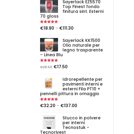
Sayerlack EZ5570
Top Finest fondo
finitura sint. Esterni
70 gloss
Rated
5.00
€
18.90
–
€
111.30
out of 5
Sayerlack KK1500
Olio naturale per
legno trasparente
– Linea Blu
Rated
5.00
€
17.50
€
28.60
out of 5
Idrorepellente per
pavimenti interni e
esterni Fila PT10 +
pennelli pittura in omaggio
Rated
5.00
€
32.20
–
€
137.00
out of 5
Stucco in polvere
per interni
Tecnostuk -
Tecnorivest