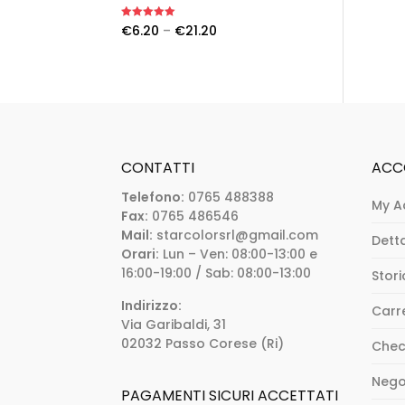
Rated
5.00
€
6.20
–
€
21.20
out of 5
CONTATTI
ACC
Telefono:
0765 488388
My A
Fax:
0765 486546
Mail:
starcolorsrl@gmail.com
Dett
Orari:
Lun – Ven: 08:00-13:00 e
16:00-19:00 / Sab: 08:00-13:00
Stori
Indirizzo:
Carr
Via Garibaldi, 31
02032 Passo Corese (Ri)
Chec
Nego
PAGAMENTI SICURI ACCETTATI