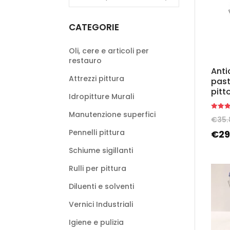
CATEGORIE
Oli, cere e articoli per
restauro
Anti
Attrezzi pittura
past
pitt
Idropitture Murali
Manutenzione superfici
Rated
€
35.
5.00
out of 
Pennelli pittura
€
29
Schiume sigillanti
Rulli per pittura
Diluenti e solventi
Vernici Industriali
Igiene e pulizia