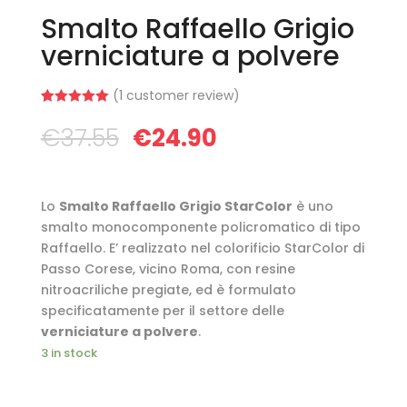
Smalto Raffaello Grigio
verniciature a polvere
(
1
customer review)
Rated
1
5.00
out of 5
€
37.55
€
24.90
based on
customer
rating
Lo
Smalto Raffaello Grigio StarColor
è uno
smalto monocomponente policromatico di tipo
Raffaello. E’ realizzato nel colorificio StarColor di
Passo Corese, vicino Roma, con resine
nitroacriliche pregiate, ed è formulato
specificatamente per il settore delle
verniciature a polvere
.
3 in stock