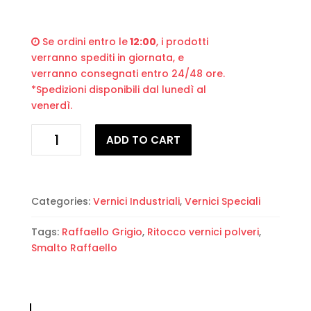
Se ordini entro le
12:00
, i prodotti
verranno spediti in giornata, e
verranno consegnati entro 24/48 ore.
*Spedizioni disponibili dal lunedì al
venerdì.
Smalto
ADD TO CART
Raffaello
Grigio
verniciature
a
Categories:
Vernici Industriali
,
Vernici Speciali
polvere
quantity
Tags:
Raffaello Grigio
,
Ritocco vernici polveri
,
Smalto Raffaello