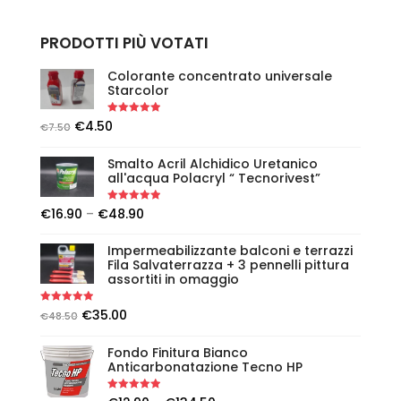
PRODOTTI PIÙ VOTATI
Colorante concentrato universale
Starcolor
Rated
5.00
€
4.50
€
7.50
out of 5
Smalto Acril Alchidico Uretanico
all'acqua Polacryl “ Tecnorivest”
Rated
5.00
€
16.90
–
€
48.90
out of 5
Impermeabilizzante balconi e terrazzi
Fila Salvaterrazza + 3 pennelli pittura
assortiti in omaggio
Rated
5.00
€
35.00
€
48.50
out of 5
Fondo Finitura Bianco
Anticarbonatazione Tecno HP
Rated
5.00