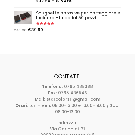
€
12.90
–
€
134.50
out of 5
Spugnette abrasive per carteggiare e
lucidare - Imperial 50 pezzi
Rated
5.00
€
39.90
€
60.00
out of 5
CONTATTI
Telefono:
0765 488388
Fax:
0765 486546
Mail:
starcolorsrl@gmail.com
Orari:
Lun – Ven: 08:00-13:00 e 16:00-19:00 / Sab:
08:00-13:00
Indirizzo:
Via Garibaldi, 31