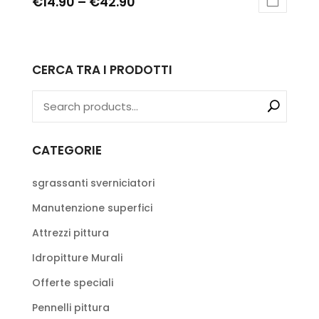
€
14.90
–
€
42.90
CERCA TRA I PRODOTTI
CATEGORIE
sgrassanti sverniciatori
Manutenzione superfici
Attrezzi pittura
Idropitture Murali
Offerte speciali
Pennelli pittura