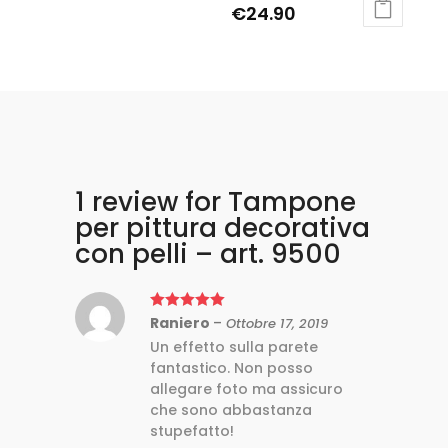
€
24.90
Rated
5.00
out of 5
1 review for
Tampone
per pittura decorativa
con pelli – art. 9500
Rated
Raniero
5
out
–
Ottobre 17, 2019
of 5
Un effetto sulla parete
fantastico. Non posso
allegare foto ma assicuro
che sono abbastanza
stupefatto!