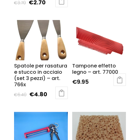
€
2.70
€
3.70
Spatole per rasatura
Tampone effetto
e stucco in acciaio
legno – art. 77000
(set 3 pezzi) – art.
€
9.95
766x
€
4.80
€
6.40