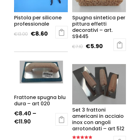
Pistola per silicone
Spugna sintetica per
professionale
pittura effetti
decorativi – art.
€
8.60
€
13.00
S9445
€
5.90
€
7.10
Frattone spugna blu
dura – art 020
Set 3 frattoni
€
8.40
–
americani in acciaio
€
11.90
inox con angoli
arrotondati – art 512