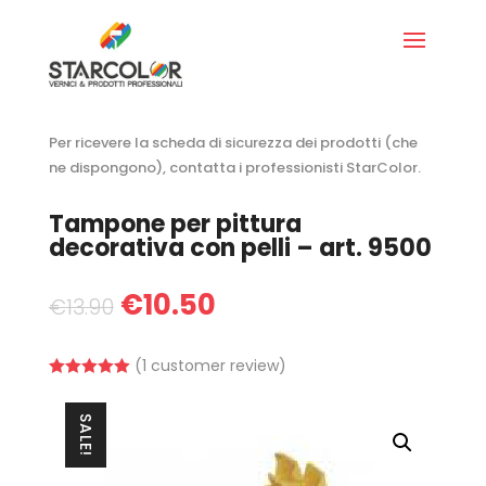
Per ricevere la scheda di sicurezza dei prodotti (che
ne dispongono), contatta i professionisti StarColor.
Tampone per pittura
decorativa con pelli – art. 9500
€
10.50
€
13.90
(
1
customer review)
Rated
5.00
out of 5
based on
SALE!
customer
rating