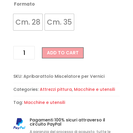
Formato
Cm. 28
Cm. 35
Miscelatore
ADD TO CART
per
vernici
e
pitture
SKU:
Apribarattolo Miscelatore per Vernici
con
Categories:
Attrezzi pittura
,
Macchine e utensili
apri
barattolo
Tag:
Macchine e utensili
quantity
Pagamenti 100% sicuri attraverso il
circuito PayPal
A garanzia del processo di acquisto, tutte le