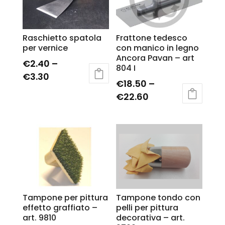
Raschietto spatola
Frattone tedesco
per vernice
con manico in legno
Ancora Pavan – art
€
2.40
–
804 I
€
3.30
€
18.50
–
€
22.60
Tampone per pittura
Tampone tondo con
effetto graffiato –
pelli per pittura
art. 9810
decorativa – art.