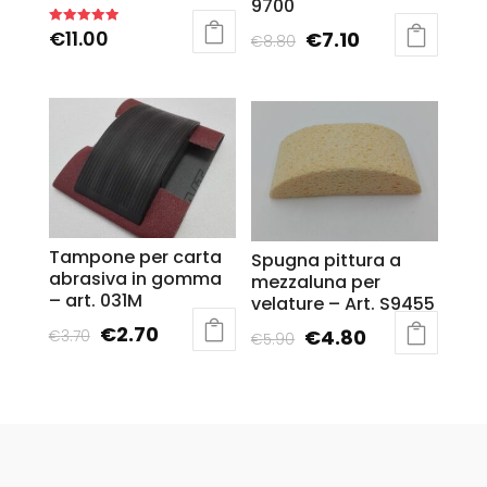
9700
€
11.00
€
7.10
Rated
€
8.80
5.00
out of 5
Tampone per carta
Spugna pittura a
abrasiva in gomma
mezzaluna per
– art. 031M
velature – Art. S9455
€
2.70
€
4.80
€
3.70
€
5.90