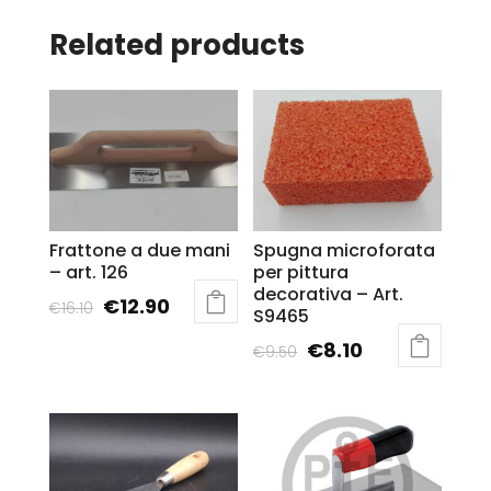
Related products
Frattone a due mani
Spugna microforata
– art. 126
per pittura
decorativa – Art.
€
12.90
€
16.10
S9465
€
8.10
€
9.50