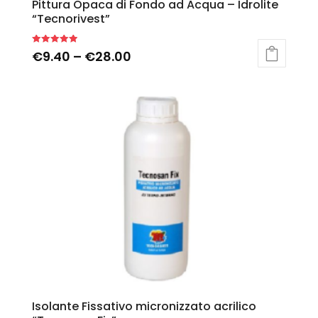
Pittura Opaca di Fondo ad Acqua – Idrolite
“Tecnorivest”
Rated
€
9.40
–
€
28.00
5.00
out of 5
Isolante Fissativo micronizzato acrilico