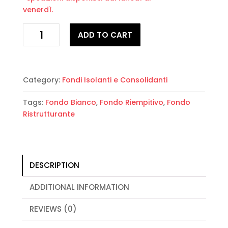
venerdì.
Fondo
ADD TO CART
Riempitivo
Ristrutturante
e
Coprente
Category:
Fondi Isolanti e Consolidanti
“Wall
Level”
Tags:
Fondo Bianco
,
Fondo Riempitivo
,
Fondo
Tecnorivest
Ristrutturante
Lt.
14
quantity
DESCRIPTION
ADDITIONAL INFORMATION
REVIEWS (0)