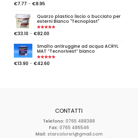
Rated
5.00
€
7.77
–
€
8.95
out of 5
Quarzo plastico liscio o bucciato per
esterni Bianco "Tecnoplast"
Rated
5.00
€
33.10
–
€
82.00
out of 5
Smalto antiruggine ad acqua ACRYL
MAT “Tecnorivest” bianco
Rated
5.00
€
13.90
–
€
42.60
out of 5
CONTATTI
Telefono:
0765 488388
Fax:
0765 486546
Mail:
starcolorsrl@gmail.com