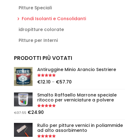
Pitture Speciali
Fondi Isolanti e Consolidanti
idropitture colorate
Pitture per Interni
PRODOTTI PIÙ VOTATI
Antiruggine Minio Arancio Sestriere
Rated
5.00
€
12.10
–
€
57.70
out of 5
Smalto Raffaello Marrone speciale
ritocco per verniciature a polvere
Rated
5.00
€
24.90
€
37.55
out of 5
Rullo per pitture vernici in poliammide
ad alto assorbimento