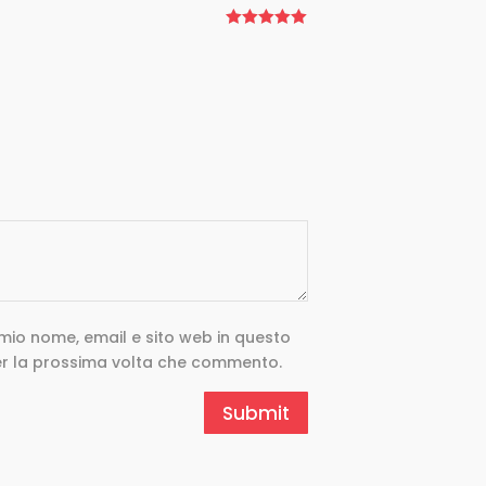
Rated
5
out
of 5
l mio nome, email e sito web in questo
r la prossima volta che commento.