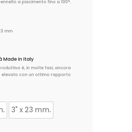
 pennello a piacimento fino a 100°.
x 23 mm
tà Made in Italy
roduttivo è, in molte fasi, ancora
vo elevato con un ottimo rapporto
m.
3" x 23 mm.