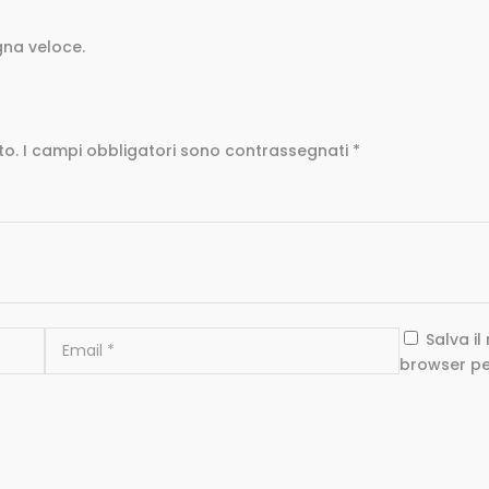
gna veloce.
to.
I campi obbligatori sono contrassegnati
*
Salva i
browser pe