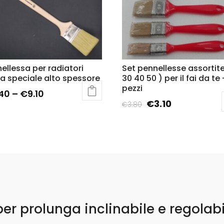
ellessa per radiatori
Set pennellesse assortit
a speciale alto spessore
30 40 50 ) per il fai da te
pezzi
.40
–
€
9.10
€
3.10
€
3.80
per prolunga inclinabile e regolab