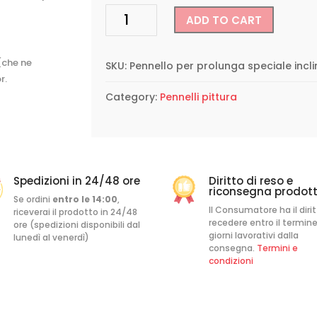
Pennello
ADD TO CART
per
prolunga
inclinabile
 (che ne
SKU:
Pennello per prolunga speciale incli
e
r.
regolabile
Category:
Pennelli pittura
quantity
Spedizioni in 24/48 ore
Diritto di reso e
riconsegna prodott
Se ordini
entro le 14:00
,
Il Consumatore ha il dirit
riceverai il prodotto in 24/48
recedere entro il termine
ore (spedizioni disponibili dal
giorni lavorativi dalla
lunedì al venerdì)
consegna.
Termini e
condizioni