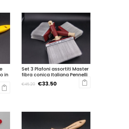
e
Set 3 Plafoni assortiti Master
o in
fibra conica Italiana Pennelli
€
33.50
€
45.20