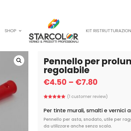
SHOP
KIT RISTRUTTURAZION
Pennello per prolun
regolabile
€
4.50
–
€
7.80
(
1
customer review)
Rated
5.00
out of 5
Per tinte murali, smalti e vernici 
based on
customer
Pennello per asta, snodato, utile per ragg
rating
da utilizzare anche senza scala.