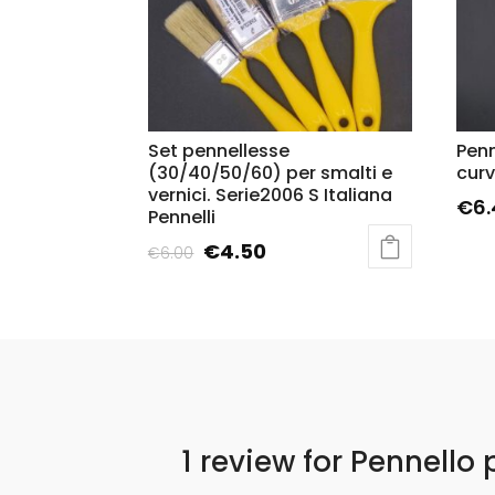
Set pennellesse
Penn
(30/40/50/60) per smalti e
curv
vernici. Serie2006 S Italiana
€
6
Pennelli
€
4.50
€
6.00
1 review for
Pennello 