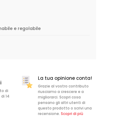
nabile e regolabile
La tua opinione conta!
i
Grazie al vostro contributo
to di
riusciamo a crescere e a
 di 14
migliorarci. Scopri cosa
pensano gli altri utenti di
questo prodotto o scrivi una
recensione.
Scopri di più