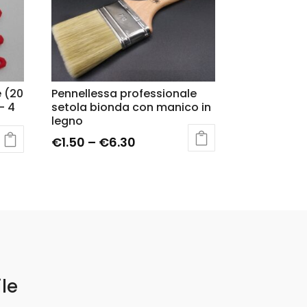
e (20
Pennellessa professionale
 – 4
setola bionda con manico in
legno
€
1.50
–
€
6.30
ile