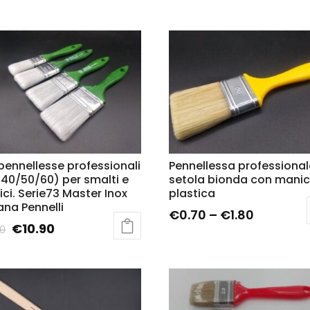
pennellesse professionali
Pennellessa professional
40/50/60) per smalti e
setola bionda con manic
ici. Serie73 Master Inox
plastica
iana Pennelli
€
0.70
–
€
1.80
€
10.90
50