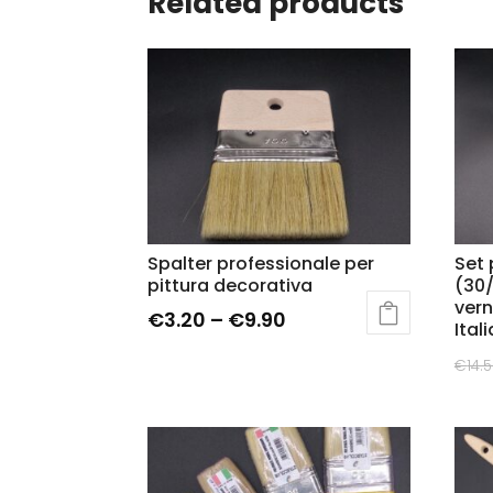
Related products
Spalter professionale per
Set 
pittura decorativa
(30/
vern
€
3.20
–
€
9.90
Ital
€
14.