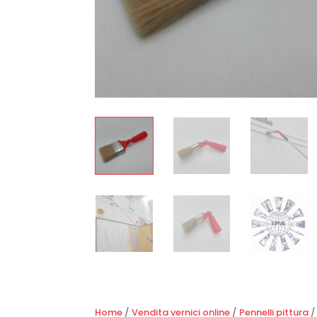
Home
/
Vendita vernici online
/
Pennelli pittura
/