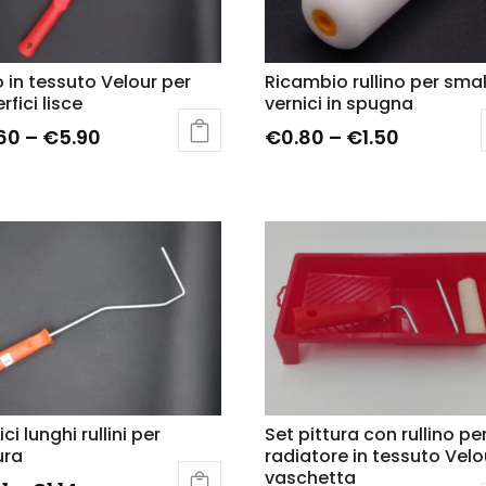
o in tessuto Velour per
Ricambio rullino per smal
rfici lisce
vernici in spugna
60
–
€
5.90
€
0.80
–
€
1.50
ci lunghi rullini per
Set pittura con rullino pe
ura
radiatore in tessuto Velo
vaschetta