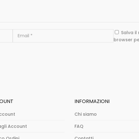
Salva i
browser pe
OUNT
INFORMAZIONI
ccount
Chi siamo
agli Account
FAQ
co Ordini
Contatti