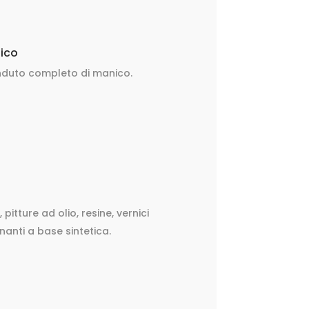
nico
nduto completo di manico.
 pitture ad olio, resine, vernici
anti a base sintetica.