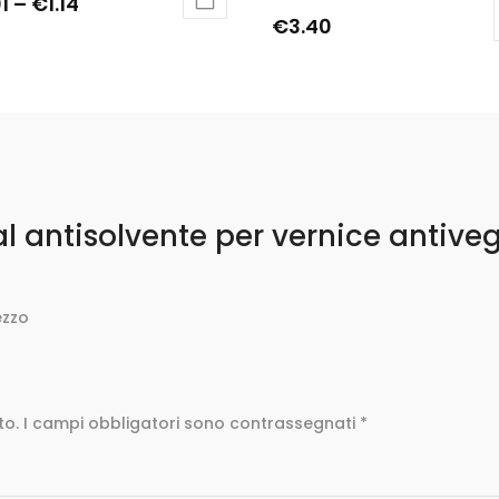
01
–
€
1.14
€
3.40
al antisolvente per vernice antive
ezzo
to.
I campi obbligatori sono contrassegnati
*