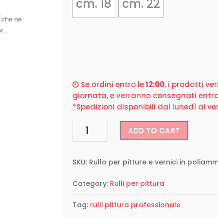
cm. 18
cm. 22
 (che ne
r.
Se ordini entro le
12:00
, i prodotti ve
giornata, e verranno consegnati entro
*Spedizioni disponibili dal lunedì al ve
Rullo
ADD TO CART
Royal
antisolvente
per
SKU:
Rullo per pitture e vernici in polia
vernice
antivegetativa
Category:
Rulli per pittura
quantity
Tag:
rulli pittura professionale