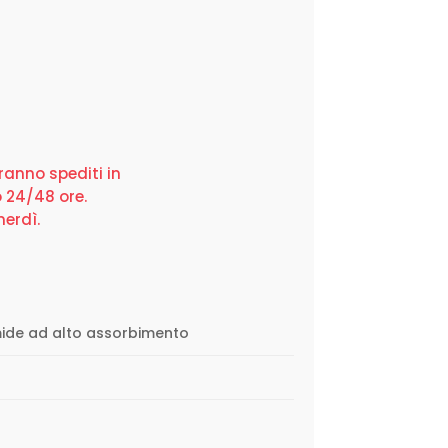
rranno spediti in
 24/48 ore.
nerdì.
mmide ad alto assorbimento