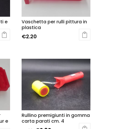
ti e
Vaschetta per rulli pittura in
plastica
€
2.20
r
Rullino premigiunti in gomma
ur e
carta parati cm. 4