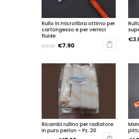
Rullo in microfibra ottimo per
Rull
cartongesso e per vernici
supe
fluide
€
3.
€
7.90
€
12.30
Ricambi rullino per radiatore
Mani
in puro perlon – Pz. 20
pitt