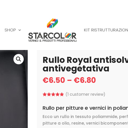
SHOP
KIT RISTRUTTURAZION
Rullo Royal antisol
antivegetativa
€
6.50
–
€
6.80
(
1
customer review)
Rated
5.00
out of 5
Rullo per pitture e vernici in po
based on
customer
Ecco un rullo in tessuto poliammide, perf
rating
pitture a olio, resine, vernici bicompone