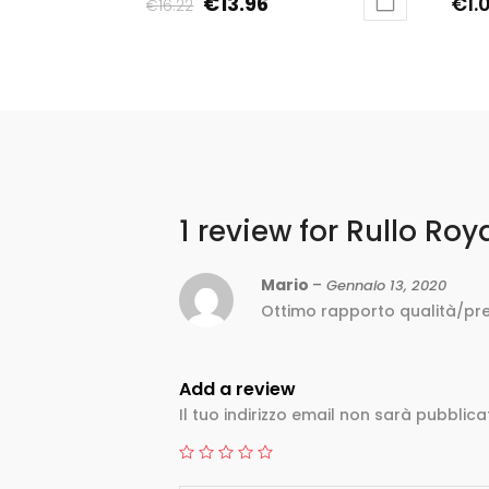
€
13.96
€
1.
€
16.22
1 review for
Rullo Roy
Mario
–
Gennaio 13, 2020
Ottimo rapporto qualità/pr
Add a review
Il tuo indirizzo email non sarà pubblica