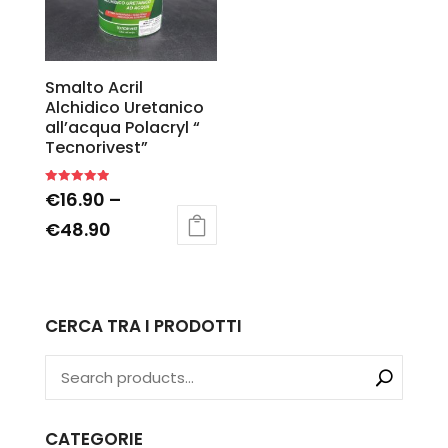
Smalto Acril
Alchidico Uretanico
all’acqua Polacryl “
Tecnorivest”
Rated
€
16.90
–
5.00
out of 5
€
48.90
CERCA TRA I PRODOTTI
CATEGORIE