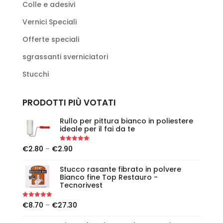
Colle e adesivi
Vernici Speciali
Offerte speciali
sgrassanti sverniciatori
Stucchi
PRODOTTI PIÙ VOTATI
Rullo per pittura bianco in poliestere
ideale per il fai da te
Rated
5.00
€
2.80
–
€
2.90
out of 5
Stucco rasante fibrato in polvere
Bianco fine Top Restauro -
Tecnorivest
Rated
5.00
€
8.70
–
€
27.30
out of 5