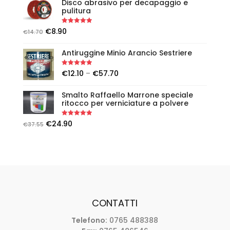
Disco abrasivo per decapaggio e
pulitura
Rated
5.00
€
8.90
€
14.70
out of 5
Antiruggine Minio Arancio Sestriere
Rated
5.00
€
12.10
–
€
57.70
out of 5
Smalto Raffaello Marrone speciale
ritocco per verniciature a polvere
Rated
5.00
€
24.90
€
37.55
out of 5
CONTATTI
Telefono:
0765 488388