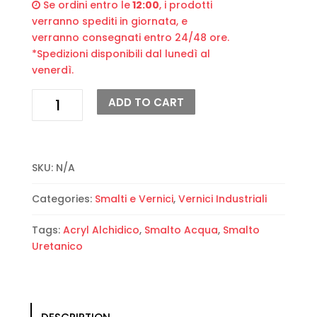
Se ordini entro le
12:00
, i prodotti
verranno spediti in giornata, e
verranno consegnati entro 24/48 ore.
*Spedizioni disponibili dal lunedì al
venerdì.
Smalto
ADD TO CART
Acril
Alchidico
Uretanico
all'acqua
SKU:
N/A
Polacryl
“
Categories:
Smalti e Vernici
,
Vernici Industriali
Tecnorivest”
quantity
Tags:
Acryl Alchidico
,
Smalto Acqua
,
Smalto
Uretanico