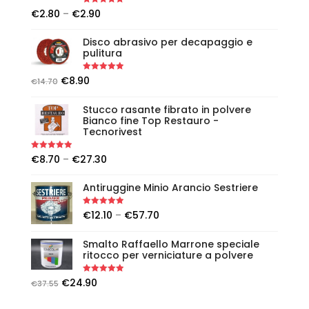
Rated
5.00
€
2.80
–
€
2.90
out of 5
Disco abrasivo per decapaggio e
pulitura
Rated
5.00
€
8.90
€
14.70
out of 5
Stucco rasante fibrato in polvere
Bianco fine Top Restauro -
Tecnorivest
Rated
5.00
€
8.70
–
€
27.30
out of 5
Antiruggine Minio Arancio Sestriere
Rated
5.00
€
12.10
–
€
57.70
out of 5
Smalto Raffaello Marrone speciale
ritocco per verniciature a polvere
Rated
5.00
€
24.90
€
37.55
out of 5