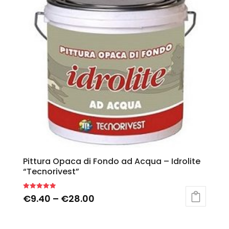
Pittura Opaca di Fondo ad Acqua – Idrolite
“Tecnorivest”
Rated
€
9.40
–
€
28.00
5.00
out of 5