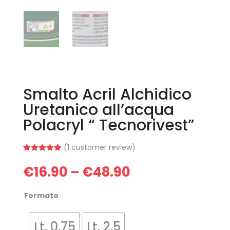
Smalto Acril Alchidico
Uretanico all’acqua
Polacryl “ Tecnorivest”
(
1
customer review)
Rated
1
5.00
out of 5
€
16.90
€
48.90
–
based on
customer
rating
Formato
Lt. 0,75
Lt. 2.5