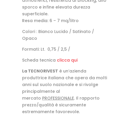
atmosferici, resistenza al blocking, allo
sporco e infine elevata durezza
superficiale.
Resa media: 6 – 7 mq/litro
Colori : Bianco Lucido / Satinato /
Opaco
Formati: Lt. 0,75 / 2,5 /
Scheda tecnica
clicca qui
La TECNORIVEST
è un’azienda
produttrice italiana che opera da molti
anni sul suolo nazionale e si rivolge
principalmente al
mercato
PROFESSIONALE
. Il rapporto
prezzo/qualità è sicuramente
estremamente favorevole.