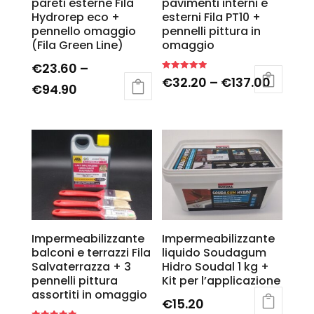
pareti esterne Fila
pavimenti interni e
Hydrorep eco +
esterni Fila PT10 +
pennello omaggio
pennelli pittura in
(Fila Green Line)
omaggio
€
23.60
–
Rated
€
32.20
–
€
137.00
5.00
€
94.90
out of 5
Impermeabilizzante
Impermeabilizzante
balconi e terrazzi Fila
liquido Soudagum
Salvaterrazza + 3
Hidro Soudal 1 kg +
pennelli pittura
Kit per l’applicazione
assortiti in omaggio
€
15.20