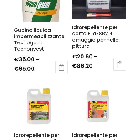
Idrorepellente per
Guaina liquida
cotto FilaES82 +
impermeabilizzante
omaggio pennello
Tecnogum
pittura
Tecnorivest
€
20.60
–
€
35.00
–
€
86.20
€
95.00
Idrorepellente per
Idrorepellente per