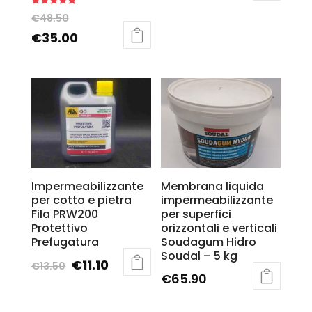
Rated
€
48.50
5.00
out of 5
€
35.00
Impermeabilizzante
Membrana liquida
per cotto e pietra
impermeabilizzante
Fila PRW200
per superfici
Protettivo
orizzontali e verticali
Prefugatura
Soudagum Hidro
Soudal – 5 kg
€
11.10
€
13.50
€
65.90