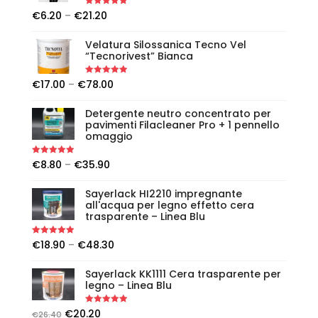
Rated
5.00
€
6.20
–
€
21.20
out of 5
Velatura Silossanica Tecno Vel
“Tecnorivest” Bianca
Rated
5.00
€
17.00
–
€
78.00
out of 5
Detergente neutro concentrato per
pavimenti Filacleaner Pro + 1 pennello
omaggio
Rated
5.00
€
8.80
–
€
35.90
out of 5
Sayerlack HI2210 impregnante
all'acqua per legno effetto cera
trasparente – Linea Blu
Rated
5.00
€
18.90
–
€
48.30
out of 5
Sayerlack KK1111 Cera trasparente per
legno – Linea Blu
Rated
5.00
€
20.20
€
26.40