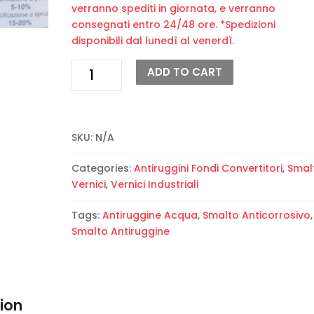
verranno spediti in giornata, e verranno
consegnati entro 24/48 ore. *Spedizioni
disponibili dal lunedì al venerdì.
Smalto
ADD TO CART
antiruggine
ad
acqua
ACRYL
SKU:
N/A
MAT
“Tecnorivest”
Categories:
Antiruggini Fondi Convertitori
,
Smalt
bianco
Vernici
,
Vernici Industriali
quantity
Tags:
Antiruggine Acqua
,
Smalto Anticorrosivo
,
Smalto Antiruggine
ion