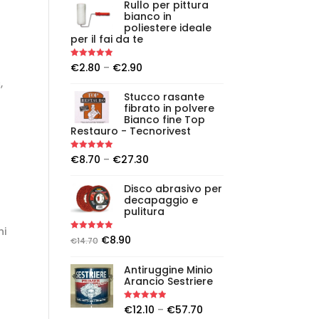
Rullo per pittura
bianco in
poliestere ideale
per il fai da te
Rated
5.00
€
2.80
–
€
2.90
out of 5
,
Stucco rasante
fibrato in polvere
Bianco fine Top
Restauro - Tecnorivest
Rated
5.00
€
8.70
–
€
27.30
out of 5
Disco abrasivo per
decapaggio e
pulitura
ni
Rated
5.00
€
8.90
€
14.70
out of 5
Antiruggine Minio
Arancio Sestriere
Rated
5.00
€
12.10
–
€
57.70
out of 5