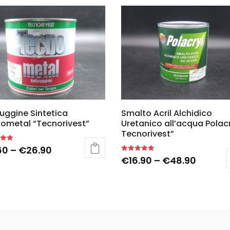
ruggine Sintetica
Smalto Acril Alchidico
ometal “Tecnorivest”
Uretanico all’acqua Polacr
Tecnorivest”
60
–
€
26.90
Rated
€
16.90
–
€
48.90
5.00
out of 5