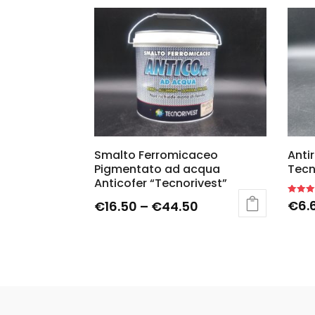
Smalto Ferromicaceo
Anti
Pigmentato ad acqua
Tecn
Anticofer “Tecnorivest”
Rated
€
6.
€
16.50
–
€
44.50
5.00
out of 5