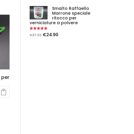
Smalto Raffaello
Marrone speciale
ritocco per
verniciature a polvere
Rated
5.00
€
24.90
€
37.55
out of 5
 per