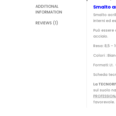
ADDITIONAL
Smalto a
INFORMATION
Smalto acri
interni ed es
REVIEWS (1)
Può essere a
acciaio.
Resa: 8,5 –
Colori : Bia
Formati: Lt. 
Scheda tec
La TECNORI
sul suolo na
PROFESSION
favorevole.