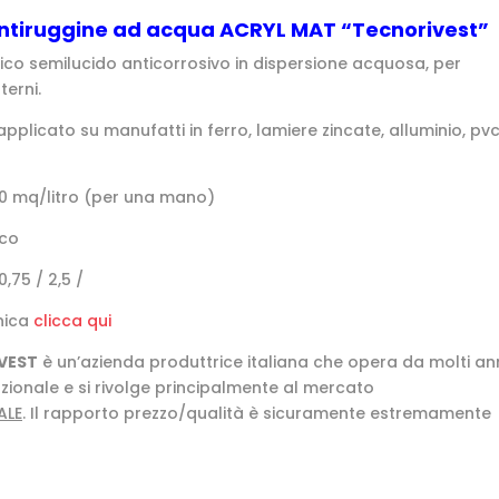
ntiruggine ad acqua ACRYL MAT “Tecnorivest”
lico semilucido anticorrosivo in dispersione acquosa, per
terni.
pplicato su manufatti in ferro, lamiere zincate, alluminio, pvc
 10 mq/litro (per una mano)
nco
0,75 / 2,5 /
nica
clicca qui
VEST
è un’azienda produttrice italiana che opera da molti an
zionale e si rivolge principalmente al mercato
ALE
. Il rapporto prezzo/qualità è sicuramente estremamente