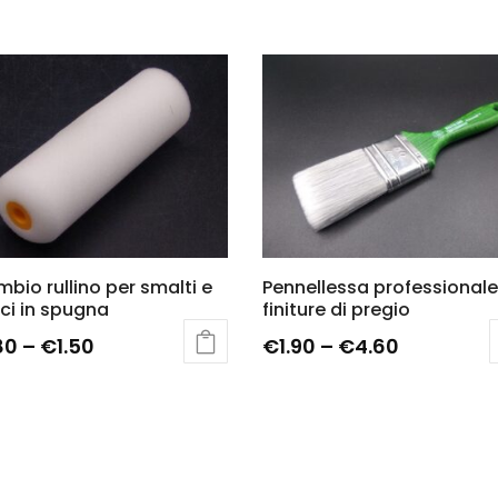
mbio rullino per smalti e
Pennellessa professionale
ici in spugna
finiture di pregio
80
–
€
1.50
€
1.90
–
€
4.60