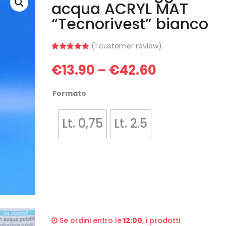
acqua ACRYL MAT
“Tecnorivest” bianco
(
1
customer review)
Rated
1
5.00
out of 5
€
13.90
€
42.60
–
based on
customer
rating
Formato
Lt. 0,75
Lt. 2.5
Se ordini entro le
12:00
, i prodotti