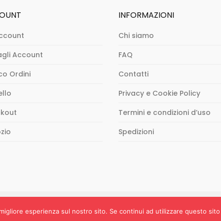
OUNT
INFORMAZIONI
ccount
Chi siamo
agli Account
FAQ
co Ordini
Contatti
ello
Privacy e Cookie Policy
kout
Termini e condizioni d’uso
zio
Spedizioni
 (RM) - P.IVA 04972051009 | Created by Half Pocket.
migliore esperienza sul nostro sito. Se continui ad utilizzare questo sito 