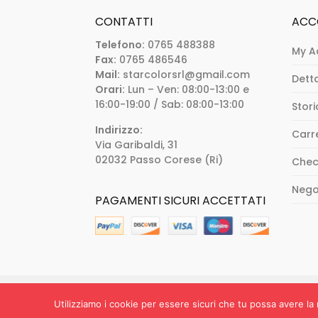
CONTATTI
ACC
Telefono:
0765 488388
My A
Fax:
0765 486546
Mail:
starcolorsrl@gmail.com
Dett
Orari:
Lun – Ven: 08:00-13:00 e
16:00-19:00 / Sab: 08:00-13:00
Stori
Indirizzo:
Carr
Via Garibaldi, 31
02032 Passo Corese (Ri)
Chec
Nego
PAGAMENTI SICURI ACCETTATI
Starcolor s.r.l. - Via Savona 6, 00182 Roma
Utilizziamo i cookie per essere sicuri che tu possa avere la 