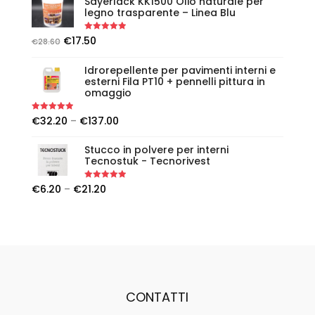
Sayerlack KK1500 Olio naturale per
legno trasparente – Linea Blu
Rated
5.00
€
17.50
€
28.60
out of 5
Idrorepellente per pavimenti interni e
esterni Fila PT10 + pennelli pittura in
omaggio
Rated
5.00
€
32.20
–
€
137.00
out of 5
Stucco in polvere per interni
Tecnostuk - Tecnorivest
Rated
5.00
€
6.20
–
€
21.20
out of 5
CONTATTI