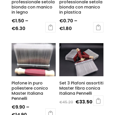
professionale setola
professionale setola
bionda con manico
bionda con manico
in legno
in plastica
€
1.50
–
€
0.70
–
€
6.30
€
1.80
Plafone in puro
Set 3 Plafoni assortiti
poliestere conico
Master fibra conica
Master Italiana
Italiana Pennelli
Pennelli
€
33.50
€
45.20
€
9.90
–
€
14.90