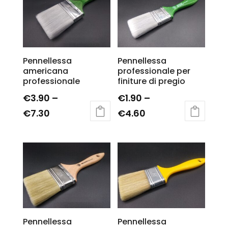
Pennellessa
Pennellessa
americana
professionale per
professionale
finiture di pregio
€
3.90
–
€
1.90
–
€
7.30
€
4.60
Pennellessa
Pennellessa