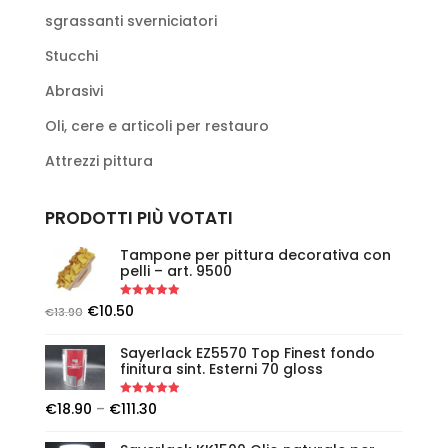
sgrassanti sverniciatori
Stucchi
Abrasivi
Oli, cere e articoli per restauro
Attrezzi pittura
PRODOTTI PIÙ VOTATI
Tampone per pittura decorativa con
pelli – art. 9500
Rated
5.00
€
10.50
€
13.90
out of 5
Sayerlack EZ5570 Top Finest fondo
finitura sint. Esterni 70 gloss
Rated
5.00
€
18.90
–
€
111.30
out of 5