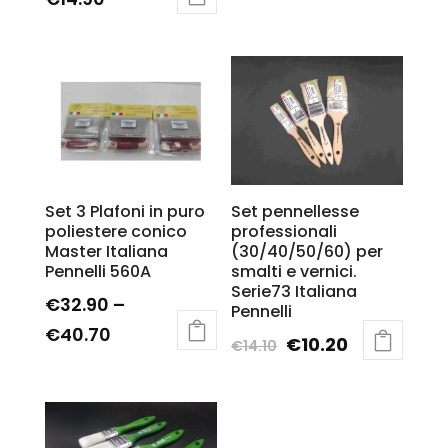
Set 3 Plafoni in puro
Set pennellesse
poliestere conico
professionali
Master Italiana
(30/40/50/60) per
Pennelli 560A
smalti e vernici.
Serie73 Italiana
€
32.90
–
Pennelli
€
40.70
€
10.20
€
14.10