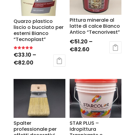
Pittura minerale al
Quarzo plastico
latte di calce Bianco
liscio o bucciato per
Antico “Tecnorivest”
esterni Bianco
“Tecnoplast”
€
51.20
–
€
82.60
€
33.10
–
Rated
5.00
out of 5
€
82.00
Spalter
STAR PLUS –
professionale per
Idropittura