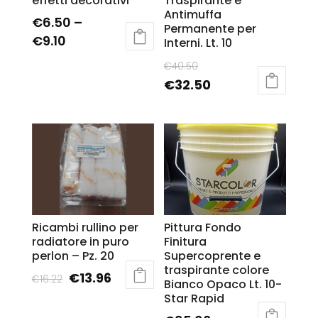
effetti decorativi
Traspirante e
Antimuffa
€
6.50
–
Permanente per
€
9.10
Interni. Lt. 10
€
40.50
€
32.50
Ricambi rullino per
Pittura Fondo
radiatore in puro
Finitura
perlon – Pz. 20
Supercoprente e
traspirante colore
€
13.96
€
16.22
Bianco Opaco Lt. 10-
Star Rapid