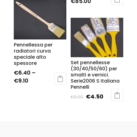
€
85.00
Pennellessa per
radiatori curva
speciale alto
Set pennellesse
spessore
(30/40/50/60) per
€
6.40
–
smalti e vernici.
€
9.10
Serie2006 S Italiana
Pennelli
€
4.50
€
6.00