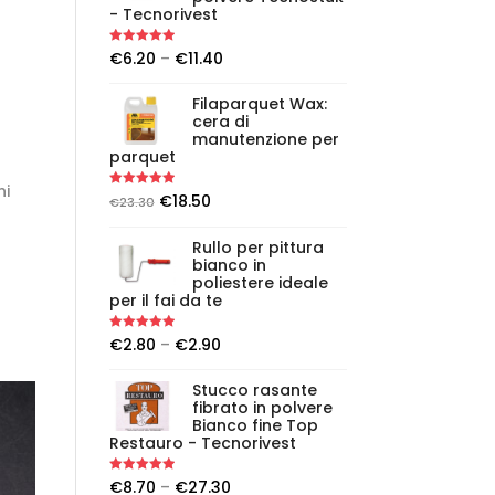
- Tecnorivest
Rated
5.00
€
6.20
–
€
11.40
out of 5
Filaparquet Wax:
cera di
manutenzione per
parquet
ni
Rated
5.00
€
18.50
€
23.30
out of 5
Rullo per pittura
bianco in
poliestere ideale
per il fai da te
Rated
5.00
€
2.80
–
€
2.90
out of 5
Stucco rasante
fibrato in polvere
Bianco fine Top
Restauro - Tecnorivest
Rated
5.00
€
8.70
–
€
27.30
out of 5