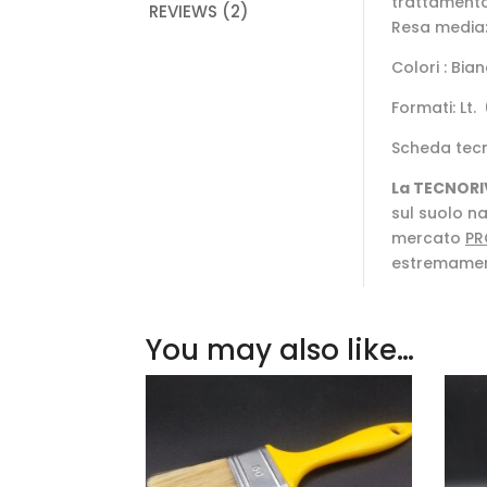
trattamento
REVIEWS (2)
Resa media:
Colori : Bia
Formati: Lt. 
Scheda tec
La TECNORI
sul suolo na
mercato
PR
estremamen
You may also like…