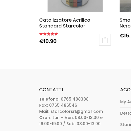
Catalizzatore Acrilico
Smal
Standard Starcolor
Nero
€
15
Rated
€
10.90
5.00
out of 5
CONTATTI
ACC
Telefono:
0765 488388
My A
Fax:
0765 486546
Mail:
starcolorsrl@gmail.com
Dett
Orari:
Lun – Ven: 08:00-13:00 e
16:00-19:00 / Sab: 08:00-13:00
Stori