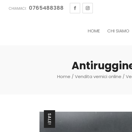
0765488388
CHIAMACI:
HOME
CHI SIAMO
Antiruggin
Home
/
Vendita vernici online
/
Ver
SALE!