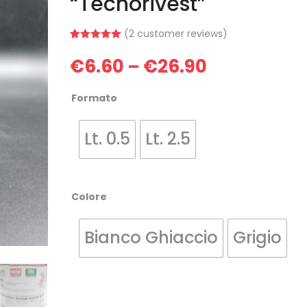
“Tecnorivest”
(
2
customer reviews)
Rated
2
5.00
out of 5
€
6.60
€
26.90
–
based on
customer
ratings
Formato
Lt. 0.5
Lt. 2.5
Colore
Bianco Ghiaccio
Grigio