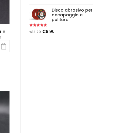
Disco abrasivo per
decapaggio e
pulitura
i e
Rated
5.00
€
8.90
€
14.70
out of 5
n