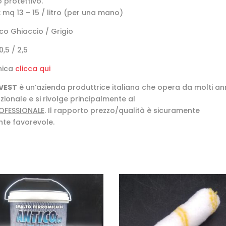
 protettivo.
 mq 13 – 15 / litro (per una mano)
nco Ghiaccio / Grigio
0,5 / 2,5
nica
clicca qui
VEST
è un’azienda produttrice italiana che opera da molti an
zionale e si rivolge principalmente al
OFESSIONALE
. Il rapporto prezzo/qualità è sicuramente
te favorevole.