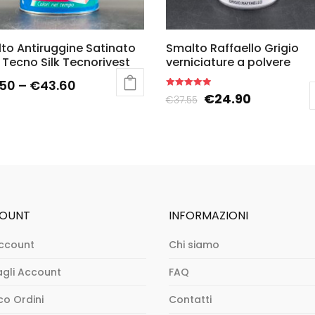
to Antiruggine Satinato
Smalto Raffaello Grigio
 Tecno Silk Tecnorivest
verniciature a polvere
.50
–
€
43.60
Rated
€
24.90
€
37.55
5.00
out of 5
OUNT
INFORMAZIONI
ccount
Chi siamo
agli Account
FAQ
co Ordini
Contatti