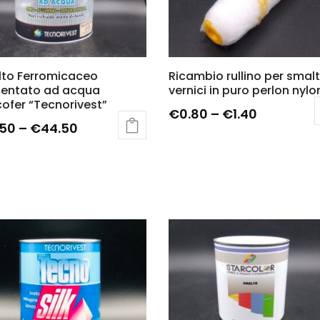
to Ferromicaceo
Ricambio rullino per smalt
entato ad acqua
vernici in puro perlon nylo
cofer “Tecnorivest”
€
0.80
–
€
1.40
.50
–
€
44.50