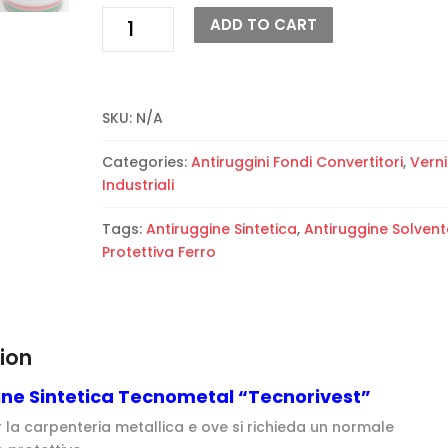
Antiruggine
ADD TO CART
Sintetica
Tecnometal
“Tecnorivest”
quantity
SKU:
N/A
Categories:
Antiruggini Fondi Convertitori
,
Verni
Industriali
Tags:
Antiruggine Sintetica
,
Antiruggine Solvent
Protettiva Ferro
ion
ine Sintetica Tecnometal “Tecnorivest”
 la carpenteria metallica e ove si richieda un normale