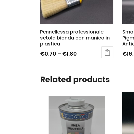
Pennellessa professionale
Smal
setola bionda con manico in
Pigm
plastica
Anti
€
0.70
–
€
1.80
€
16
Related products