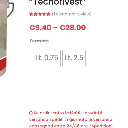
“Tecnorivest”
(
1
customer review)
Rated
1
5.00
out of 5
€
9.40
€
28.00
–
based on
customer
rating
Formato
Lt. 0,75
Lt. 2.5
Se ordini entro le
12:00
, i prodotti
verranno spediti in giornata, e verranno
consegnati entro 24/48 ore. *Spedizioni