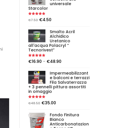
universale
Starcolor
Rated
5.00
€
4.50
€
7.50
out of 5
Smalto Acril
Alchidico
Uretanico
all'acqua Polacryl “
ni
Tecnorivest”
Rated
5.00
€
16.90
–
€
48.90
out of 5
Impermeabilizzant
e balconi e terrazzi
Fila Salvaterrazza
+ 3 pennelli pittura assortiti
in omaggio
Rated
5.00
€
35.00
€
48.50
out of 5
Fondo Finitura
Bianco
Anticarbonatazion