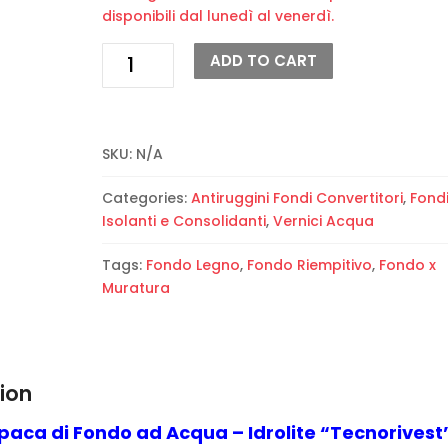
disponibili dal lunedì al venerdì.
Pittura
ADD TO CART
Opaca
di
Fondo
ad
SKU:
N/A
Acqua
–
Categories:
Antiruggini Fondi Convertitori
,
Fond
Idrolite
Isolanti e Consolidanti
,
Vernici Acqua
“Tecnorivest”
quantity
Tags:
Fondo Legno
,
Fondo Riempitivo
,
Fondo x
Muratura
ion
paca di Fondo ad Acqua – Idrolite “Tecnorivest