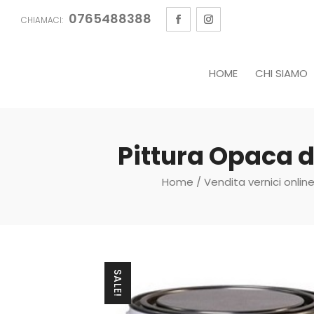
0765488388
CHIAMACI:
HOME
CHI SIAMO
Pittura Opaca d
Home
/
Vendita vernici onlin
SALE!