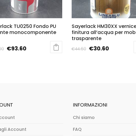
rlack TU0250 Fondo PU
Sayerlack HM30XX vernic
ante monocomponente
finitura all’acqua per mobi
trasparente
€
93.60
€
30.60
00
€
44.60
OUNT
INFORMAZIONI
ccount
Chi siamo
agli Account
FAQ