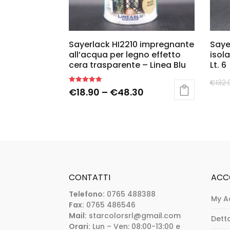
Sayerlack HI2210 impregnante
Saye
all’acqua per legno effetto
isol
cera trasparente – Linea Blu
Lt. 6
€
132.
Rated
€
18.90
–
€
48.30
5.00
out of 5
CONTATTI
ACC
Telefono:
0765 488388
My A
Fax:
0765 486546
Mail:
starcolorsrl@gmail.com
Dett
Orari:
Lun – Ven: 08:00-13:00 e