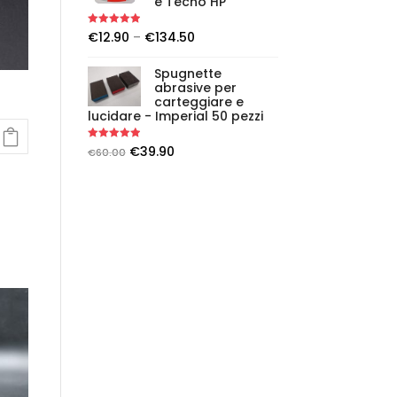
e Tecno HP
Rated
5.00
€
12.90
–
€
134.50
out of 5
Spugnette
abrasive per
carteggiare e
lucidare - Imperial 50 pezzi
Rated
5.00
€
39.90
€
60.00
out of 5