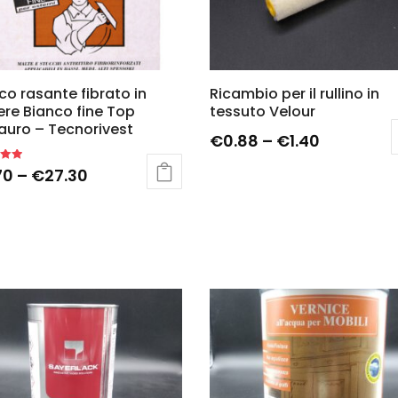
co rasante fibrato in
Ricambio per il rullino in
ere Bianco fine Top
tessuto Velour
auro – Tecnorivest
€
0.88
–
€
1.40
70
–
€
27.30