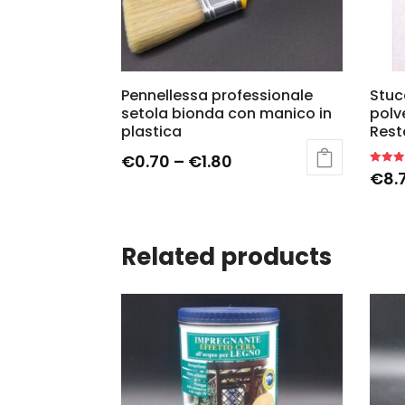
Pennellessa professionale
Stuc
setola bionda con manico in
polv
plastica
Rest
€
0.70
–
€
1.80
Rated
€
8.
5.00
out of 5
Related products