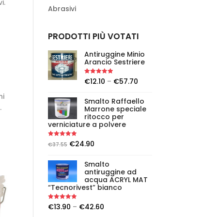
i.
Abrasivi
PRODOTTI PIÙ VOTATI
Antiruggine Minio
Arancio Sestriere
Rated
5.00
€
12.10
–
€
57.70
out of 5
ni
Smalto Raffaello
.
Marrone speciale
ritocco per
verniciature a polvere
Rated
5.00
€
24.90
€
37.55
out of 5
Smalto
antiruggine ad
acqua ACRYL MAT
“Tecnorivest” bianco
Rated
5.00
€
13.90
–
€
42.60
out of 5