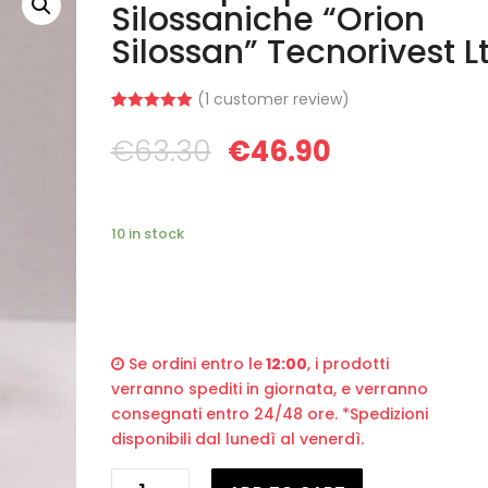
Silossaniche “Orion
Silossan” Tecnorivest Lt
(
1
customer review)
Rated
1
5.00
out of 5
€
63.30
€
46.90
based on
customer
rating
10 in stock
Se ordini entro le
12:00
, i prodotti
verranno spediti in giornata, e verranno
consegnati entro 24/48 ore. *Spedizioni
disponibili dal lunedì al venerdì.
Fondo