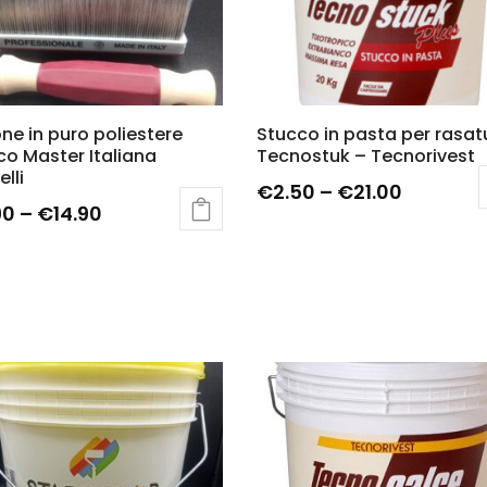
one in puro poliestere
Stucco in pasta per rasat
co Master Italiana
Tecnostuk – Tecnorivest
lli
€
2.50
–
€
21.00
90
–
€
14.90