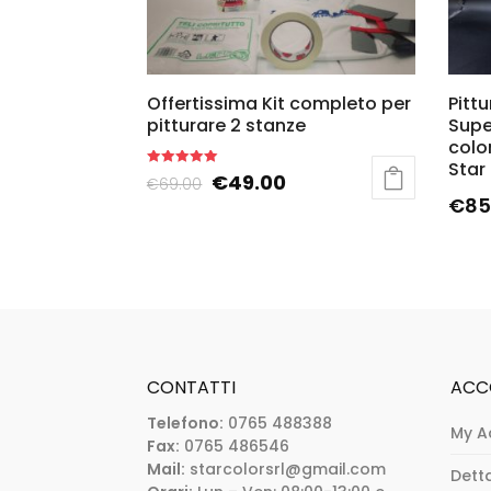
Offertissima Kit completo per
Pitt
pitturare 2 stanze
Supe
colo
Star
Rated
€
49.00
€
69.00
5.00
€
85
out of 5
CONTATTI
ACC
Telefono:
0765 488388
My A
Fax:
0765 486546
Mail:
starcolorsrl@gmail.com
Dett