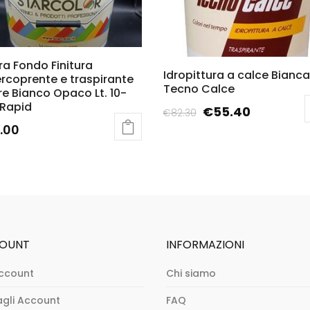
ura Fondo Finitura
Idropittura a calce Bianca
rcoprente e traspirante
Tecno Calce
re Bianco Opaco Lt. 10-
 Rapid
€
55.40
€
82.30
.00
OUNT
INFORMAZIONI
ccount
Chi siamo
agli Account
FAQ