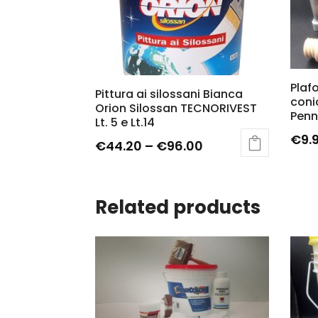
Plaf
Pittura ai silossani Bianca
coni
Orion Silossan TECNORIVEST
Penne
Lt. 5 e Lt.14
€
9.
€
44.20
–
€
96.00
Related products