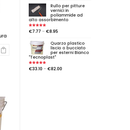
Rullo per pitture
vernici in
poliammide ad
alto assorbimento
Rated
5.00
€
7.77
–
€
8.95
out of 5
ura
Quarzo plastico
liscio o bucciato
per esterni Bianco
"Tecnoplast"
Rated
5.00
€
33.10
–
€
82.00
out of 5