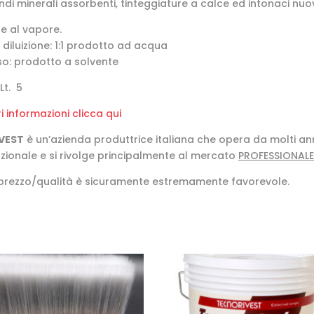
di mine­rali assorbenti, tinteggiature a calce ed intonaci nuov
le al vapore.
diluizione: 1:1 prodotto ad acqua
uso: prodotto a solvente
Lt. 5
 informazioni clicca qui
VEST
è un’azienda produttrice italiana che opera da molti an
azionale e si rivolge principalmente al mercato
PROFESSIONALE
 prezzo/qualità è sicuramente estremamente favorevole.