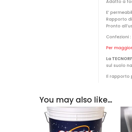
Adatto a fon
E’ per­meabi
Rapporto di 
Pronto all’
Confezioni : 
Per maggiori
La TECNORI
sul suolo n
Il rapporto
You may also like…