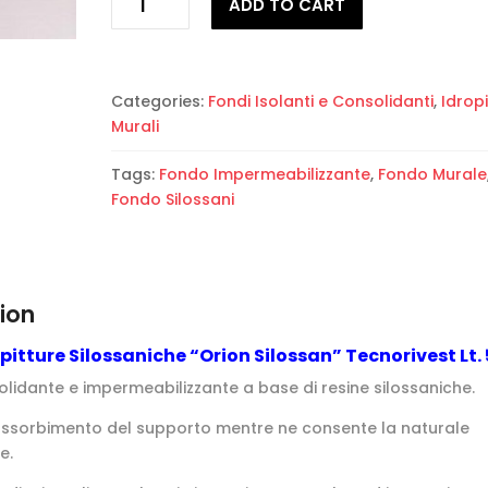
ADD TO CART
per
pitture
Silossaniche
"Orion
Categories:
Fondi Isolanti e Consolidanti
,
Idropi
Silossan"
Murali
Tecnorivest
Lt.
Tags:
Fondo Impermeabilizzante
,
Fondo Murale
5
Fondo Silossani
quantity
ion
pitture Silossaniche “Orion Silossan” Tecnorivest Lt. 
lidante e impermeabilizzante a base di resi­ne silossaniche.
assorbimento del supporto mentre ne consente la naturale
e.