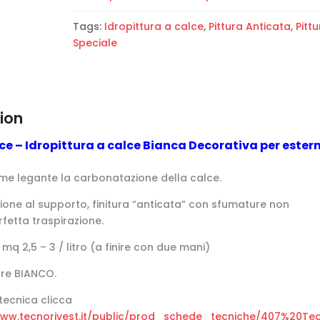
quantity
Tags:
Idropittura a calce
,
Pittura Anticata
,
Pittu
Speciale
ion
e – Idropittura a calce Bianca Decorativa per estern
me legante la carbonatazione della calce.
one al supporto, finitura “anticata” con sfumature non
rfetta traspirazione.
mq 2,5 – 3 / litro (a finire con due mani)
lore BIANCO.
tecnica clicca
www.tecnorivest.it/public/prod_schede_tecniche/407%20Te