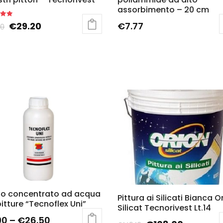
assorbimento – 20 cm
€
29.20
€
7.77
80
o concentrato ad acqua
Pittura ai Silicati Bianca O
pitture “Tecnoflex Uni”
Silicat Tecnorivest Lt.14
90
–
€
26.50