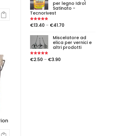
per legno Idrol
Satinato -
Tecnorivest
Rated
5.00
€
13.40
–
€
41.70
out of 5
Miscelatore ad
elica per vernici e
altri prodotti
Rated
5.00
€
2.50
–
€
3.90
out of 5
rion