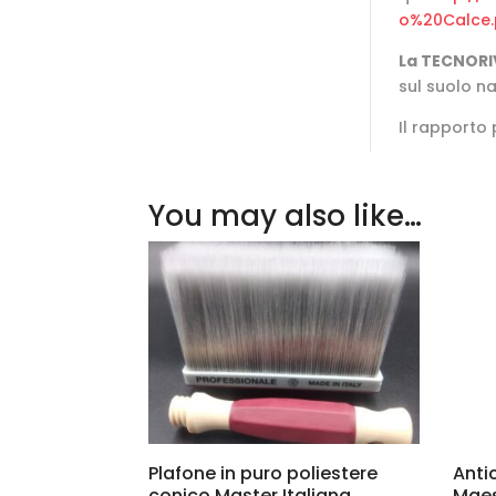
o%20Calce.
La TECNORI
sul suolo n
Il rapporto
You may also like…
Plafone in puro poliestere
Anti
conico Master Italiana
Maes