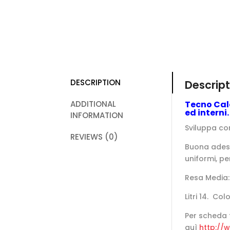
DESCRIPTION
Descript
ADDITIONAL
Tecno Calc
ed interni.
INFORMATION
Sviluppa co
REVIEWS (0)
Buona adesi
uniformi, pe
Resa Media: 
Litri 14. Co
Per scheda 
quì
http://