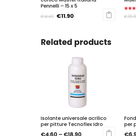
Pennelli – 15 x 5
Rated
€
11.90
€
35.
€
14.40
5.00
out of 5
Related products
Isolante universale acrilico
Fond
per pitture Tecnoflex Idro
per 
€
4.60
–
€
18.90
€
6.