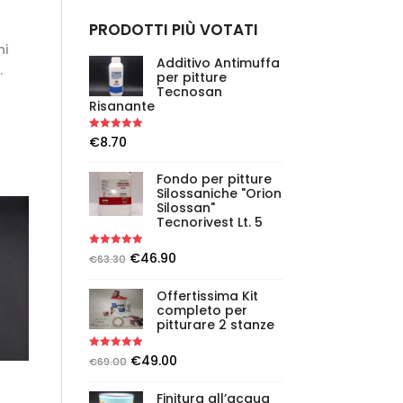
PRODOTTI PIÙ VOTATI
ni
Additivo Antimuffa
.
per pitture
Tecnosan
Risanante
Rated
5.00
€
8.70
out of 5
Fondo per pitture
Silossaniche "Orion
Silossan"
Tecnorivest Lt. 5
Rated
5.00
€
46.90
€
63.30
out of 5
Offertissima Kit
completo per
pitturare 2 stanze
Rated
5.00
€
49.00
€
69.00
out of 5
Finitura all’acqua