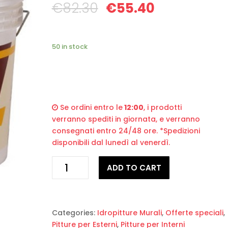
€
82.30
€
55.40
50 in stock
Se ordini entro le
12:00
, i prodotti
verranno spediti in giornata, e verranno
consegnati entro 24/48 ore. *Spedizioni
disponibili dal lunedì al venerdì.
Idropittura
ADD TO CART
a
calce
Bianca
Tecno
Categories:
Idropitture Murali
,
Offerte speciali
,
Calce
Pitture per Esterni
,
Pitture per Interni