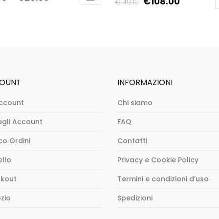
€
108.00
€
149.10
OUNT
INFORMAZIONI
ccount
Chi siamo
agli Account
FAQ
co Ordini
Contatti
ello
Privacy e Cookie Policy
kout
Termini e condizioni d’uso
zio
Spedizioni