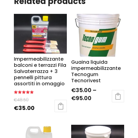
Related products
Impermeabilizzante
Guaina liquida
balconi e terrazzi Fila
impermeabilizzante
Salvaterrazza + 3
Tecnogum
pennelli pittura
Tecnorivest
assortiti in omaggio
€
35.00
–
€
95.00
Rated
€
48.50
5.00
out of 5
€
35.00