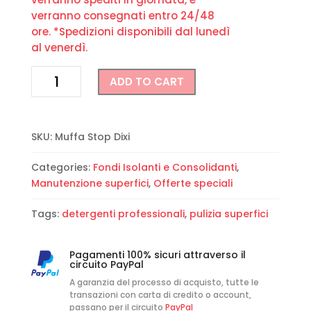
verranno consegnati entro 24/48
ore. *Spedizioni disponibili dal lunedì
al venerdì.
Antimuffa
ADD TO CART
per
muri
Il
Muffa
SKU:
Muffa Stop Dixi
Stop
Categories:
Fondi Isolanti e Consolidanti
,
–
Manutenzione superfici
,
Offerte speciali
Dixi
(Linea
Tags:
detergenti professionali
,
pulizia superfici
Stop
Professional
Solutions)
Pagamenti 100% sicuri attraverso il
quantity
circuito PayPal
A garanzia del processo di acquisto, tutte le
transazioni con carta di credito o account,
passano per il circuito
PayPal