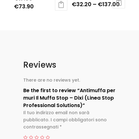
€
32.20
–
€
137.00
Rated
€
73.90
5.00
out of 5
Reviews
There are no reviews yet.
Be the first to review “Antimuffa per
muri Il Muffa Stop – Dixi (Linea Stop
Professional Solutions)”
Il tuo indirizzo email non sarà
pubblicato.
I campi obbligatori sono
contrassegnati
*