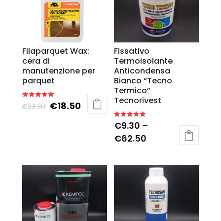
Filaparquet Wax:
Fissativo
cera di
Termoisolante
manutenzione per
Anticondensa
parquet
Bianco “Tecno
Termico”
Tecnorivest
€
18.50
Rated
€
23.30
5.00
out of 5
€
9.30
–
Rated
5.00
out of 5
€
62.50