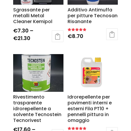
Sgrassante per
Additivo Antimuffa
metalli Metal
per pitture Tecnosan
Cleaner Kemipol
Risanante
€
7.30
–
€
8.70
Rated
€
21.30
5.00
out of 5
Rivestimento
Idrorepellente per
trasparente
pavimenti interni e
idrorepellente a
esterni Fila PT10 +
solvente Tecnostein
pennelli pittura in
Tecnorivest
omaggio
€
17.60
–